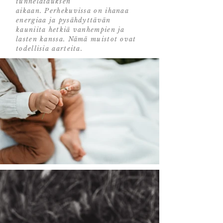
tunnelatauksen
aikaan. Perhekuvissa on ihanaa
energiaa ja pysähdyttävän
kauniita hetkiä vanhempien ja
lasten kanssa. Nämä muistot ovat
todellisia aarteita.