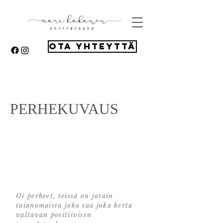
Ota yhteyttä
PERHEKUVAUS
Valokuvaaja Joensuu, Valokuvaus,
lapsikuvaus Valokuvaaja
Oi perheet, teissä on jotain
taianomaista joka saa joka kerta
valtavan positiivisen